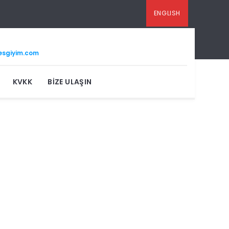
ENGLISH
esgiyim.com
KVKK
BIZE ULAŞIN
Modern,
Şık ve Estetik Çizgiler…