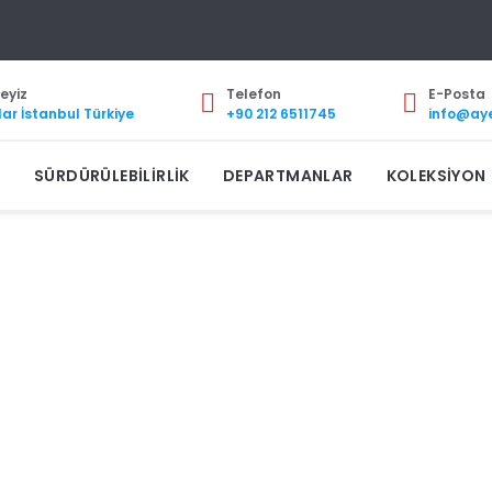
eyiz
Telefon
E-Posta
ar İstanbul Türkiye
+90 212 6511745
info@ay
T
SÜRDÜRÜLEBILIRLIK
DEPARTMANLAR
KOLEKSIYON